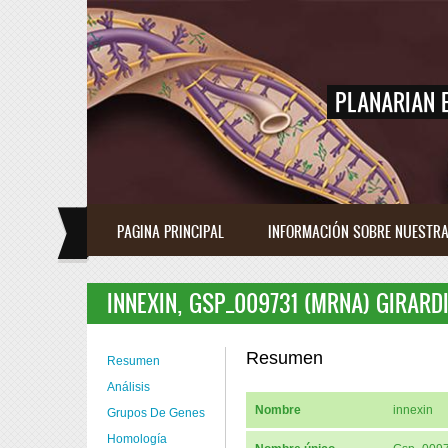
Skip to main content
PLANARIAN 
PAGINA PRINCIPAL
INFORMACIÓN SOBRE NUESTRA
INNEXIN, GSP_009731 (MRNA) GIRARDI
Resumen
Resumen
Análisis
Nombre
innexin
Grupos De Genes
Homología