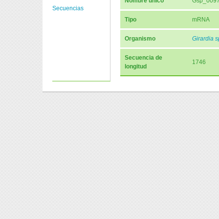
Nombre único
Gsp_009
Secuencias
Tipo
mRNA
Organismo
Girardia s
Secuencia de
1746
longitud