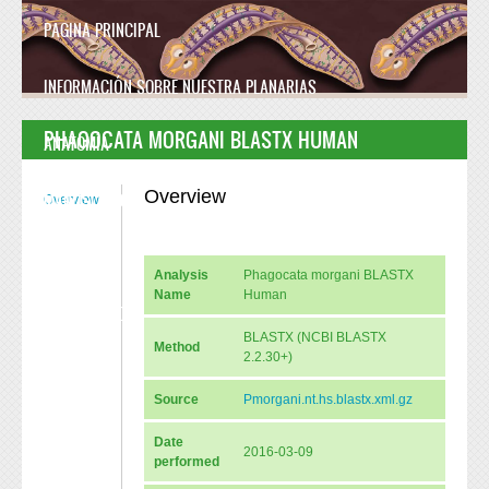
Skip to main content
PAGINA PRINCIPAL
INFORMACIÓN SOBRE NUESTRA PLANARIAS
PHAGOCATA MORGANI BLASTX HUMAN
ANATOMÍA
Overview
MANUSCRITO
Overview
FAQ
Analysis
Phagocata morgani BLASTX
Name
Human
CONTÁCTENOS
BLASTX (NCBI BLASTX
Method
2.2.30+)
Source
Pmorgani.nt.hs.blastx.xml.gz
Date
2016-03-09
performed