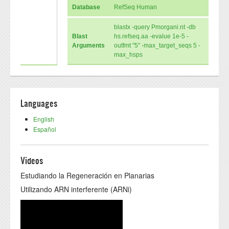
Database
RefSeq Human
blastx -query Pmorgani.nt -db
Blast
hs.refseq.aa -evalue 1e-5 -
Arguments
outfmt "5" -max_target_seqs 5 -
max_hsps
Languages
English
Español
Videos
Estudiando la Regeneración en Planarias
Utilizando ARN interferente (ARNi)